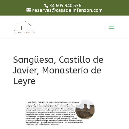
34 605 940 536
reservas@casadelinfanzon.com
Sangüesa, Castillo de
Javier, Monasterio de
Leyre