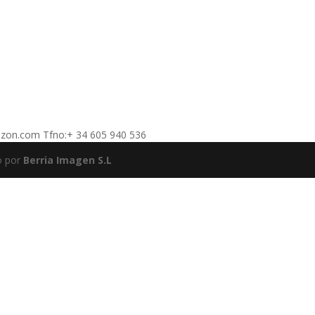
nzon.com Tfno:+ 34 605 940 536
o por
Berria Imagen S.L