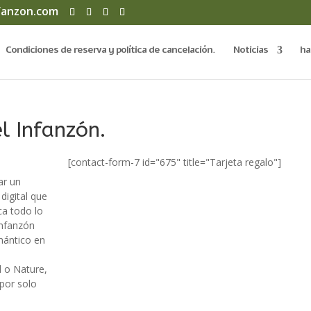
fanzon.com
Condiciones de reserva y política de cancelación.
Noticias
ha
l Infanzón.
[contact-form-7 id="675" title="Tarjeta regalo"]
ar un
digital que
ca todo lo
Infanzón
mántico en
l o Nature,
 por solo