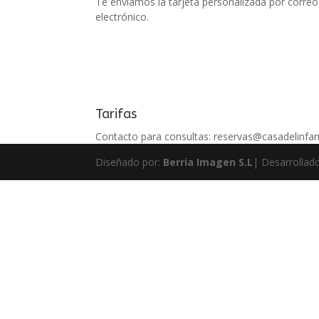
Te envíamos la tarjeta personalizada por correo
electrónico.
Tarifas
Contacto para consultas: reservas@casadelinfa
Diseñado por:
Berria Imagen S.L
| Desarrollad