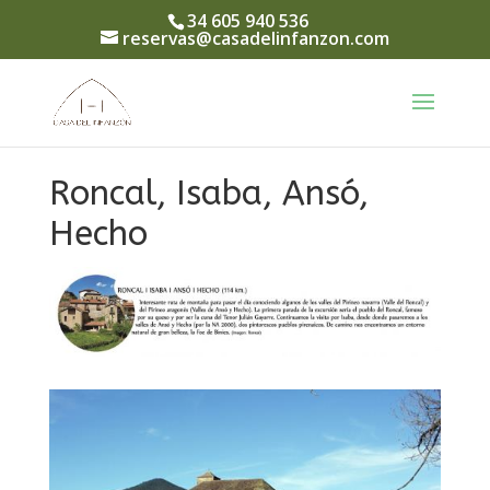
34 605 940 536
reservas@casadelinfanzon.com
Roncal, Isaba, Ansó,
Hecho