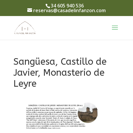
34 605 940 536
reservas@casadelinfanzon.com
Sangüesa, Castillo de
Javier, Monasterio de
Leyre